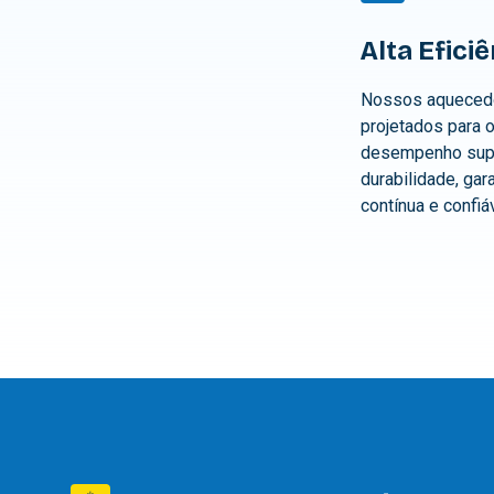
Alta Efici
Nossos aquecedo
projetados para 
desempenho supe
durabilidade, gar
contínua e confiáv