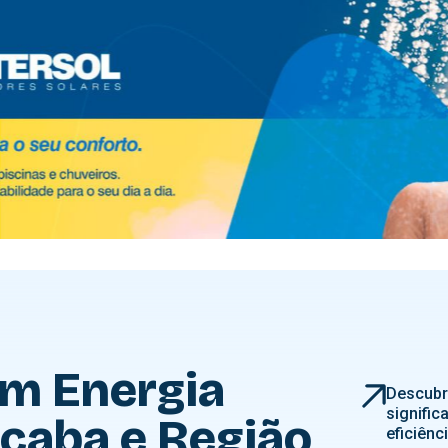
em Energia
Descubr
signific
caba e Região
eficiênc