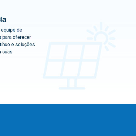
da
equipe de
a para oferecer
tínuo e soluções
a suas