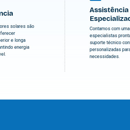
Assistência
ência
Especializa
res solares são
Contamos com uma 
oferecer
especialistas pront
rior e longa
suporte técnico con
antindo energia
personalizadas par
el.
necessidades.