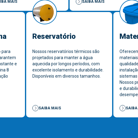
IBA MAIS
SAIBA MAIS
na
Reservatório
Mater
 para
Nossos reservatórios térmicos são
Oferece
garantem
projetados para manter a água
materiais
stante e
aquecida por longos períodos, com
qualidade
ina 8
excelente isolamento e durabilidade.
instalaç
ução
Disponíveis em diversos tamanhos.
sistemas 
Nossos pr
e durabil
desempen
SAIBA MAIS
SAIBA